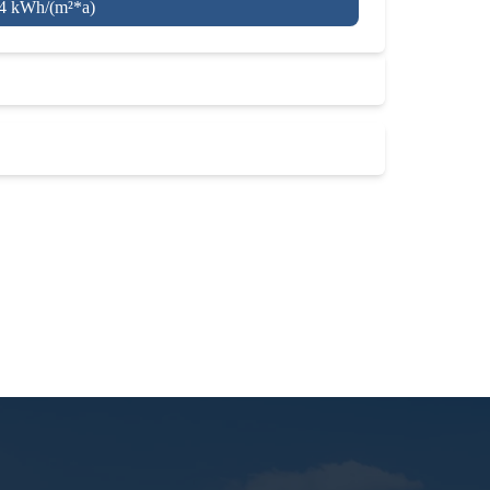
,4 kWh/(m²*a)
Zurück zu den Immobilien