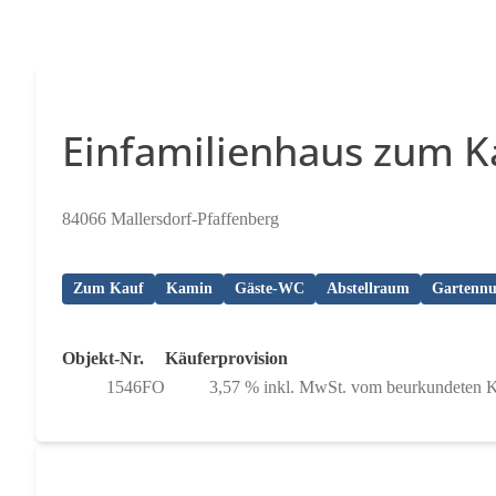
Einfamilienhaus zum K
84066 Mallersdorf-Pfaffenberg
Zum Kauf
Kamin
Gäste-WC
Abstellraum
Gartennu
Objekt-Nr.
Käuferprovision
1546FO
3,57 % inkl. MwSt. vom beurkundeten K