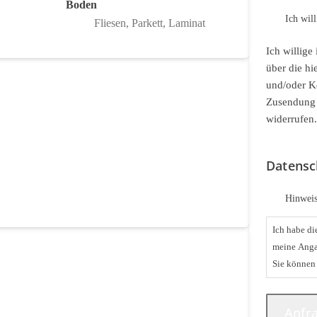
Boden
Ich wil
Fliesen, Parkett, Laminat
Ich willig
über die hi
und/oder K
Zusendung w
widerrufen.
Datensc
Hinweis
Ich habe d
meine Anga
Sie können 