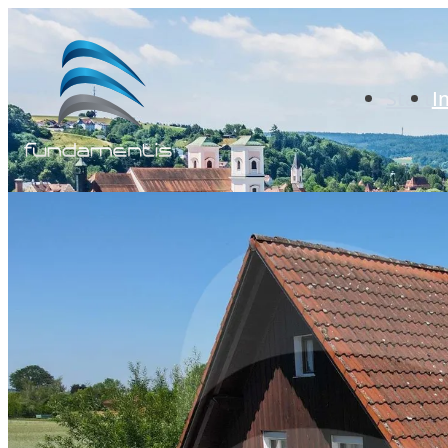
Start
I