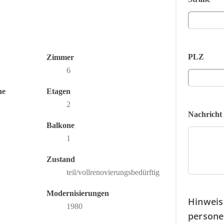
PLZ
Zimmer
6
he
Etagen
2
Nachricht
Balkone
1
Zustand
teil/vollrenovierungsbedürftig
Modernisierungen
Hinweis
1980
persone