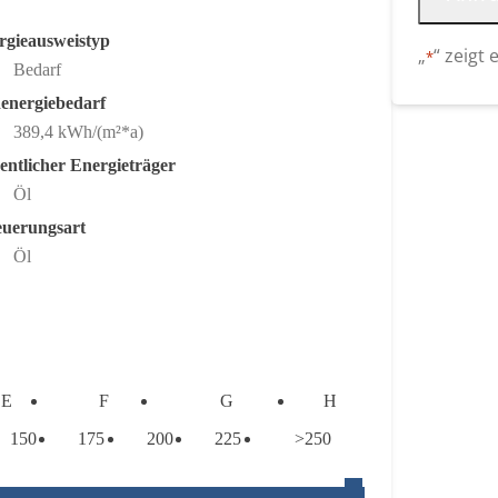
rgieausweistyp
„
“ zeigt 
*
Alternative
Bedarf
energiebedarf
389,4 kWh/(m²*a)
entlicher Energieträger
Öl
euerungsart
Öl
E
F
G
H
150
175
200
225
>250