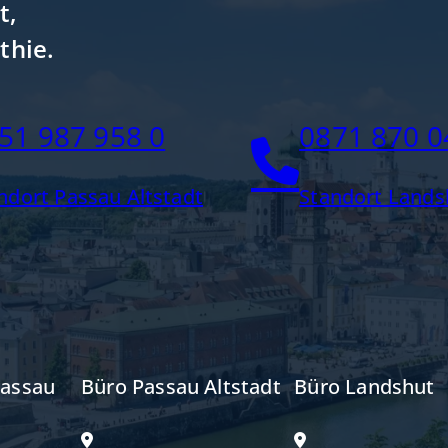
t,
thie.
51 987 958 0
0871 870 0
ndort Passau Altstadt
Standort Lands
Passau
Büro Passau Altstadt
Büro Landshut