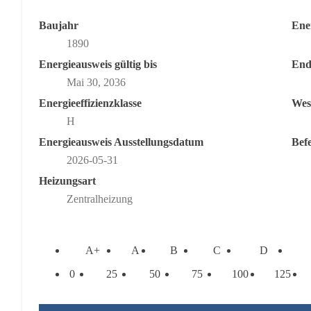
Baujahr
Ene
1890
Energieausweis gültig bis
End
Mai 30, 2036
Energieeffizienzklasse
Wes
H
Energieausweis Ausstellungsdatum
Bef
2026-05-31
Heizungsart
Zentralheizung
A+
A
B
C
D
0
25
50
75
100
125