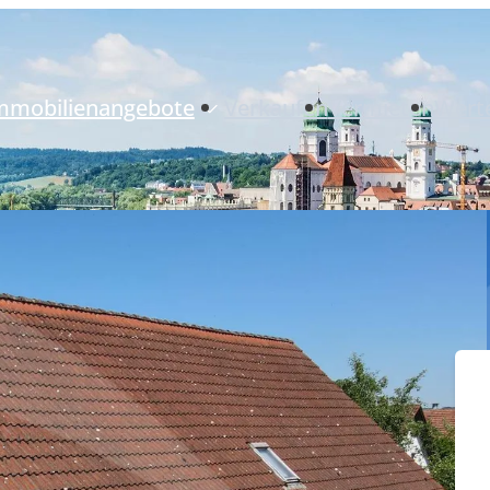
mmobilienangebote
Verkaufen
Vermieten
Wert
Neubauprojekte
Immobilienangebote
Referenzimmobilien