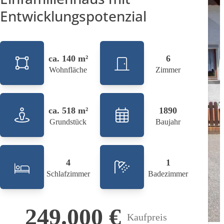
Entwicklungspotenzial
ca. 140 m²
6
Wohnfläche
Zimmer
ca. 518 m²
1890
Grundstück
Baujahr
4
1
Schlafzimmer
Badezimmer
249.000 €
Kaufpreis