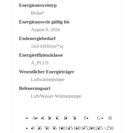
Energieausweistyp
Bedarf
Energieausweis gültig bis
August 9, 2026
Endenergiebedarf
14,6 kWh/(m²*a)
Energieeffizienzklasse
A_PLUS
Wesentlicher Energieträger
Luftwärmepumpe
Befeuerungsart
Luft/Wasser-Wärmepumpe
A+
A
B
C
D
E
F
G
H
0
25
50
75
100
125
150
175
200
225
>250