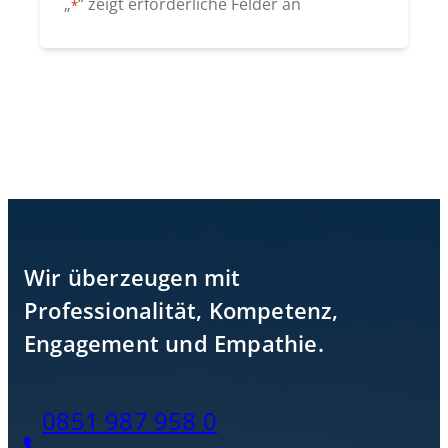
„
“ zeigt erforderliche Felder an
*
Alternative:
Zurück zu den Immobilien
Wir überzeugen mit
Professionalität, Kompetenz,
Engagement und Empathie.
0851 987 958 0