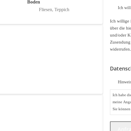
Boden
Ich wil
Fliesen, Teppich
Ich willig
über die hi
und/oder K
Zusendung w
widerrufen.
Datensc
Hinweis
Ich habe d
meine Anga
Sie können 