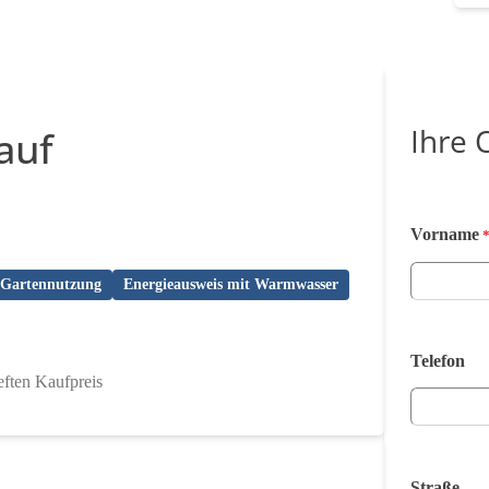
Ihre 
auf
Vorname
Gartennutzung
Energieausweis mit Warmwasser
Telefon
eften Kaufpreis
Straße