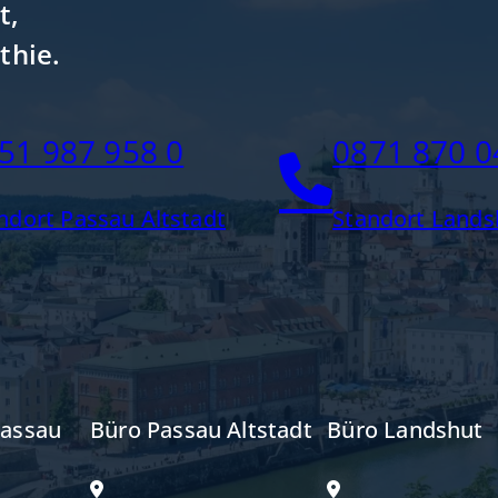
t,
thie.
51 987 958 0
0871 870 0
ndort Passau Altstadt
Standort Lands
Passau
Büro Passau Altstadt
Büro Landshut