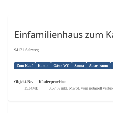
Einfamilienhaus zum K
94121 Salzweg
Zum Kauf
Kamin
Gäste-WC
Sauna
Abstellraum
Objekt-Nr.
Käuferprovision
1534MB
3,57 % inkl. MwSt. vom notariell verbri