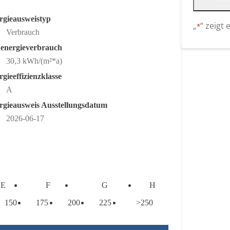
rgieausweistyp
„
“ zeigt 
*
Alternative
Verbrauch
energieverbrauch
30,3 kWh/(m²*a)
gieeffizienzklasse
A
rgieausweis Ausstellungsdatum
2026-06-17
E
F
G
H
150
175
200
225
>250