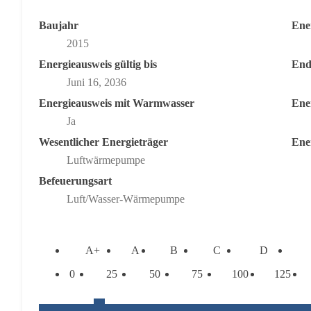
Baujahr
Ene
2015
Energieausweis gültig bis
End
Juni 16, 2036
Energieausweis mit Warmwasser
Ener
Ja
Wesentlicher Energieträger
Ene
Luftwärmepumpe
Befeuerungsart
Luft/Wasser-Wärmepumpe
A+
A
B
C
D
0
25
50
75
100
125