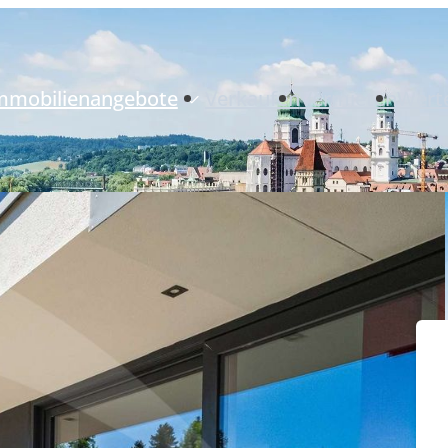
mmobilienangebote
Verkaufen
Vermieten
Wert
Neubauprojekte
Immobilienangebote
Referenzimmobilien