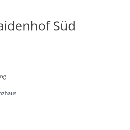
aidenhof Süd
ung
enzhaus