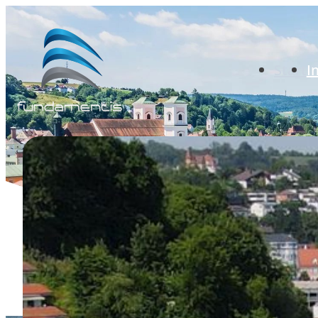
Start
I