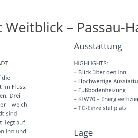
 Weitblick – Passau-H
Ausstattung
ADT
HIGHLIGHTS:
– Blick über den Inn
 die
– Hochwertige Ausstatt
 im Fluss.
– Fußbodenheizung
en. Drei
– KfW70 – Energieeffizi
er – welch
– TG-Einzelstellplatz
dt sind
 liegt auf
Lage
on Inn und