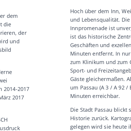
Hoch über dem Inn, Weit
ber dem
und Lebensqualität. Die 
t die
Innpromenade ist unverg
ieren, der
ist das historische Zen
wird und
Geschäften und exzelle
sbild
Minuten entfernt. In nu
zum Klinikum und zum C
Sport- und Freizeitange
derne
Gäste gleichermaßen. Al
wei
um Passau (A 3 / A 92 / 
on 2014-2017
Minuten erreichbar.
 März 2017
Die Stadt Passau blickt 
Historie zurück. Kartogr
SCH
gelegen wird sie heute i
Ausdruck