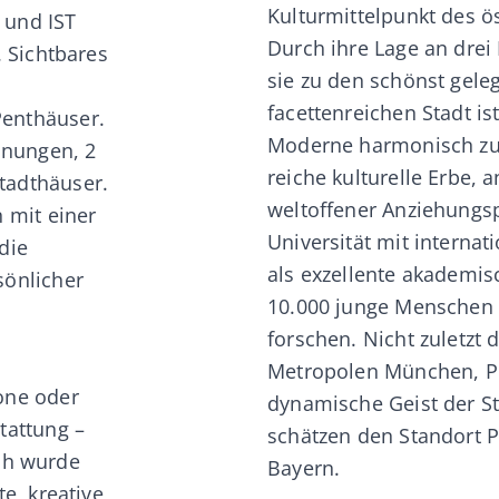
Kulturmittelpunkt des ö
 und IST
Durch ihre Lage an drei 
. Sichtbares
sie zu den schönst gele
facettenreichen Stadt is
Penthäuser.
Moderne harmonisch zu v
hnungen, 2
reiche kulturelle Erbe, 
tadthäuser.
weltoffener Anziehungspu
 mit einer
Universität mit internat
die
als exzellente akademis
sönlicher
10.000 junge Menschen 
forschen. Nicht zuletzt
Metropolen München, Pra
one oder
dynamische Geist der S
tattung –
schätzen den Standort 
ch wurde
Bayern.
e, kreative