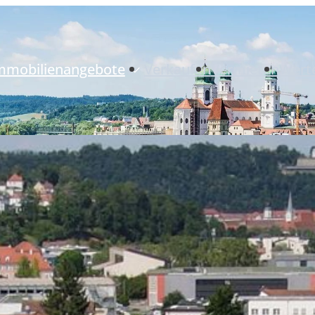
mmobilienangebote
Verkaufen
Vermieten
Wert
Neubauprojekte
Immobilienangebote
Referenzimmobilien