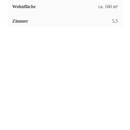
Wohnfläche
ca. 160 m²
Zimmer
5,5
Kaufpreis
649.900 €
Zum Exposé
Objekt-Nr.
P118_DHH29_K
Objekttyp
Doppelhaushälfte
Status
Verfügbar
Wohnfläche
ca. 132 m²